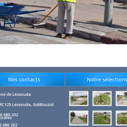
Nos contacts
Notre sélection
e de Lessouda
MC125 Lessouda, SidiBouzid
6 680 202
Locales
 680 202