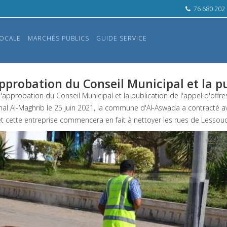
76 680 202
OCALE
MARCHÉS PUBLICS
GUIDE SERVICE
pprobation du Conseil Municipal et la pub
l'approbation du Conseil Municipal et la publication de l'appel d'offr
rnal Al-Maghrib le 25 juin 2021, la commune d'Al-Aswada a contracté av
 et cette entreprise commencera en fait à nettoyer les rues de Lessouda