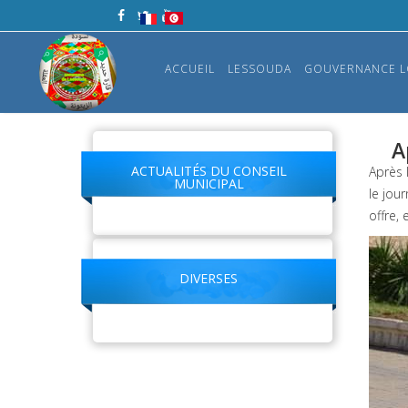
ACCUEIL
LESSOUDA
GOUVERNANCE L
A
ACTUALITÉS DU CONSEIL
Après 
MUNICIPAL
le jou
offre,
DIVERSES